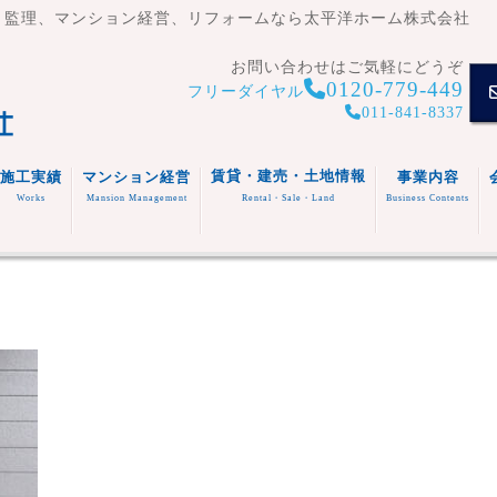
・監理、マンション経営、リフォームなら太平洋ホーム株式会社
お問い合わせはご気軽にどうぞ
0120-779-449
フリーダイヤル
011-841-8337
賃貸・建売・土地情報
施工実績
マンション経営
事業内容
Works
Mansion Management
Rental・Sale・Land
Business Contents
賃貸住
宅
マンシ
注文住
事業内容
ョン
宅
スタッフ
福祉施
(木造・
建売住
紹介
設
リフォ
RC造)
宅
その他
ーム