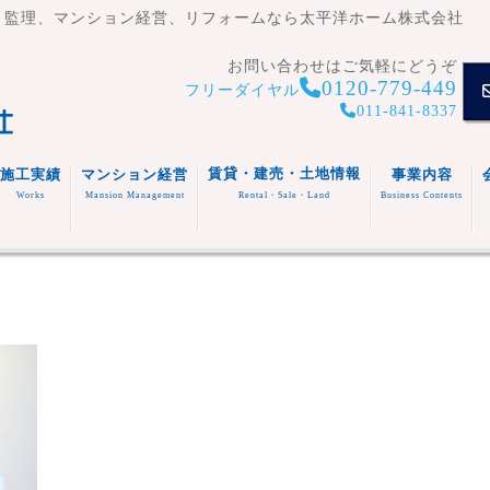
・監理、マンション経営、リフォームなら太平洋ホーム株式会社
お問い合わせはご気軽にどうぞ
0120-779-449
フリーダイヤル
011-841-8337
賃貸・建売・土地情報
施工実績
マンション経営
事業内容
Works
Mansion Management
Rental・Sale・Land
Business Contents
賃貸住
宅
マンシ
注文住
事業内容
ョン
宅
スタッフ
福祉施
(木造・
建売住
紹介
設
リフォ
RC造)
宅
その他
ーム