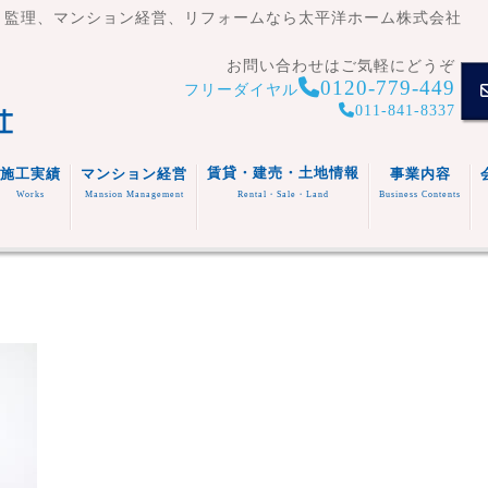
・監理、マンション経営、リフォームなら太平洋ホーム株式会社
お問い合わせはご気軽にどうぞ
0120-779-449
フリーダイヤル
011-841-8337
賃貸・建売・土地情報
施工実績
マンション経営
事業内容
Works
Mansion Management
Rental・Sale・Land
Business Contents
賃貸住
宅
マンシ
注文住
事業内容
ョン
宅
スタッフ
福祉施
(木造・
建売住
紹介
設
リフォ
RC造)
宅
その他
ーム