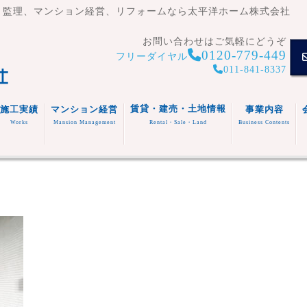
・監理、マンション経営、リフォームなら太平洋ホーム株式会社
お問い合わせはご気軽にどうぞ
0120-779-449
フリーダイヤル
011-841-8337
賃貸・建売・土地情報
施工実績
マンション経営
事業内容
Works
Mansion Management
Rental・Sale・Land
Business Contents
賃貸住
宅
マンシ
注文住
事業内容
ョン
宅
スタッフ
福祉施
(木造・
建売住
紹介
設
リフォ
RC造)
宅
その他
ーム