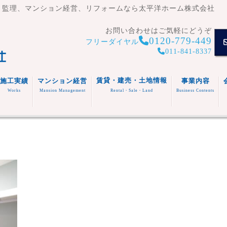
・監理、マンション経営、リフォームなら太平洋ホーム株式会社
お問い合わせはご気軽にどうぞ
0120-779-449
フリーダイヤル
011-841-8337
賃貸・建売・土地情報
施工実績
マンション経営
事業内容
Works
Mansion Management
Rental・Sale・Land
Business Contents
賃貸住
宅
マンシ
注文住
事業内容
ョン
宅
スタッフ
福祉施
(木造・
建売住
紹介
設
リフォ
RC造)
宅
その他
ーム