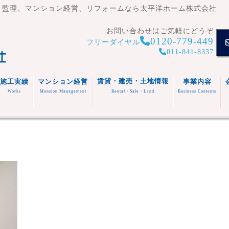
・監理、マンション経営、リフォームなら太平洋ホーム株式会社
お問い合わせはご気軽にどうぞ
0120-779-449
フリーダイヤル
011-841-8337
賃貸・建売・土地情報
施工実績
マンション経営
事業内容
Works
Mansion Management
Rental・Sale・Land
Business Contents
賃貸住
宅
マンシ
注文住
事業内容
ョン
宅
スタッフ
福祉施
(木造・
建売住
紹介
設
リフォ
RC造)
宅
その他
ーム