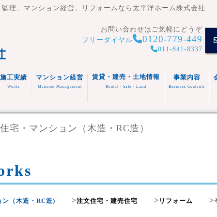
・監理、マンション経営、リフォームなら太平洋ホーム株式会社
お問い合わせはご気軽にどうぞ
0120-779-449
フリーダイヤル
011-841-8337
賃貸・建売・土地情報
施工実績
マンション経営
事業内容
Works
Mansion Management
Rental・Sale・Land
Business Contents
賃貸住
宅
マンシ
注文住
事業内容
住宅・マンション（木造・RC造）
ョン
宅
スタッフ
福祉施
(木造・
建売住
紹介
設
リフォ
RC造)
宅
その他
ーム
rks
>
>
>
ン（木造・RC造)
注文住宅・建売住宅
リフォーム