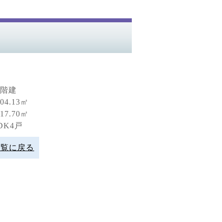
2階建
4.13㎡
7.70㎡
DK4戸
一覧に戻る