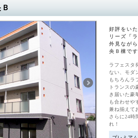
央Ｂ
好評をいた
リーズ「
外見ながら
央Ｂ棟で
ラフェスタ
ない、モダ
もちろんラ
トランスの
き届いた豪
も合わせや
兼ね揃えて
さらに24
れ！
プレミアム