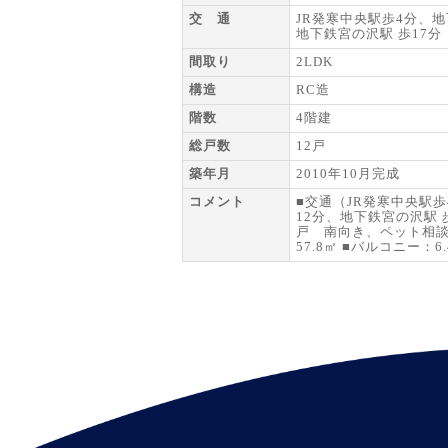
交 通
JR発寒中央駅歩4分、地
地下鉄宮の沢駅 歩17分
間取り
2LDK
構造
RC造
階数
4階建
総戸数
12戸
築年月
2010年10月完成
コメント
■交通（JR発寒中央駅歩
12分、地下鉄宮の沢駅 
戸 南向き、ペット相談）
57.8㎡ ■バルコニー：6.