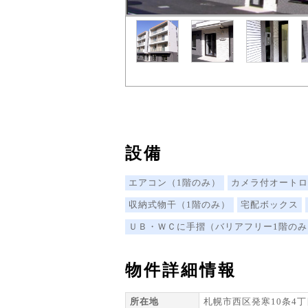
設備
エアコン（1階のみ）
カメラ付オートロ
収納式物干（1階のみ）
宅配ボックス
ＵＢ・ＷＣに手摺（バリアフリー1階のみ
物件詳細情報
所在地
札幌市西区発寒10条4丁目