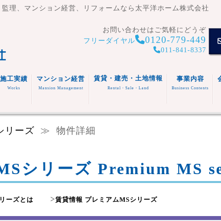
・監理、マンション経営、リフォームなら太平洋ホーム株式会社
お問い合わせはご気軽にどうぞ
0120-779-449
フリーダイヤル
011-841-8337
賃貸・建売・土地情報
施工実績
マンション経営
事業内容
Works
Mansion Management
Rental・Sale・Land
Business Contents
賃貸住
宅
マンシ
注文住
事業内容
シリーズ
≫
物件詳細
ョン
宅
スタッフ
福祉施
(木造・
建売住
紹介
設
リフォ
RC造)
宅
その他
ーム
シリーズ Premium MS ser
>
シリーズとは
賃貸情報 プレミアムMSシリーズ