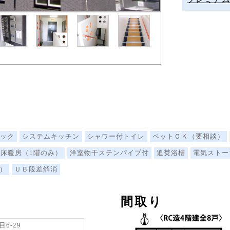
ック
システムキッチン
シャワー付トイレ
ペットＯＫ（要相談）
床暖房（1階のみ）
洋室物干ステンパイプ付
追焚浴槽
電気ストー
）
ＵＢ段差解消
間取り
6-29