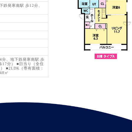
下鉄発寒南駅 歩12分、
4分、地下鉄発寒南駅 歩
歩17分） ■日当り（全住
 ■2LDK（専有面積：
48㎡