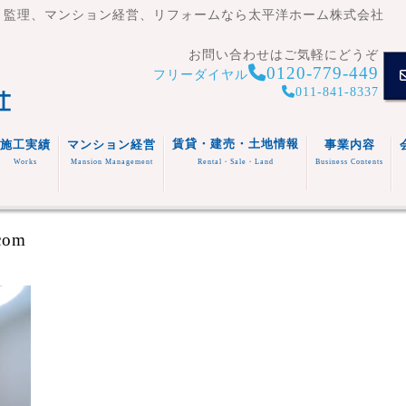
・監理、マンション経営、リフォームなら太平洋ホーム株式会社
お問い合わせはご気軽にどうぞ
0120-779-449
フリーダイヤル
011-841-8337
賃貸・建売・土地情報
施工実績
マンション経営
事業内容
Works
Mansion Management
Rental・Sale・Land
Business Contents
賃貸住
宅
マンシ
注文住
事業内容
.com
ョン
宅
スタッフ
福祉施
(木造・
建売住
紹介
設
リフォ
RC造)
宅
その他
ーム