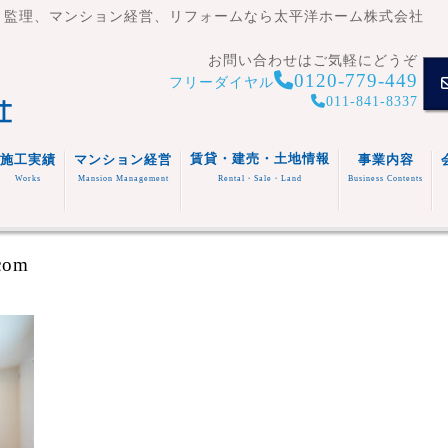
・監理、マンション経営、リフォームなら太平洋ホーム株式会社
お問い合わせはご気軽にどうぞ
0120-779-449
フリーダイヤル
011-841-8337
賃貸・建売・土地情報
施工実績
マンション経営
事業内容
Works
Mansion Management
Rental・Sale・Land
Business Contents
賃貸住
宅
マンシ
注文住
事業内容
.com
ョン
宅
スタッフ
福祉施
(木造・
建売住
紹介
設
リフォ
RC造)
宅
その他
ーム