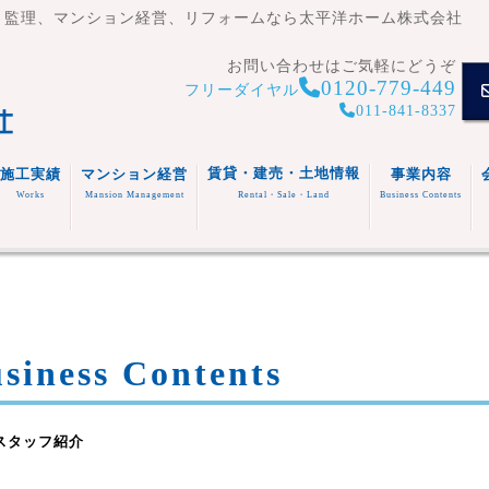
・監理、マンション経営、リフォームなら太平洋ホーム株式会社
お問い合わせはご気軽にどうぞ
0120-779-449
フリーダイヤル
011-841-8337
賃貸・建売・土地情報
施工実績
マンション経営
事業内容
Works
Mansion Management
Rental・Sale・Land
Business Contents
賃貸住
宅
マンシ
注文住
事業内容
ョン
宅
スタッフ
福祉施
(木造・
建売住
紹介
設
リフォ
RC造)
宅
その他
ーム
ness Contents
スタッフ紹介