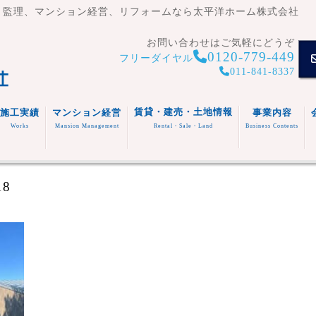
・監理、マンション経営、リフォームなら太平洋ホーム株式会社
お問い合わせはご気軽にどうぞ
0120-779-449
フリーダイヤル
011-841-8337
賃貸・建売・土地情報
施工実績
マンション経営
事業内容
Works
Mansion Management
Rental・Sale・Land
Business Contents
賃貸住
宅
マンシ
注文住
事業内容
18
ョン
宅
スタッフ
福祉施
(木造・
建売住
紹介
設
リフォ
RC造)
宅
その他
ーム