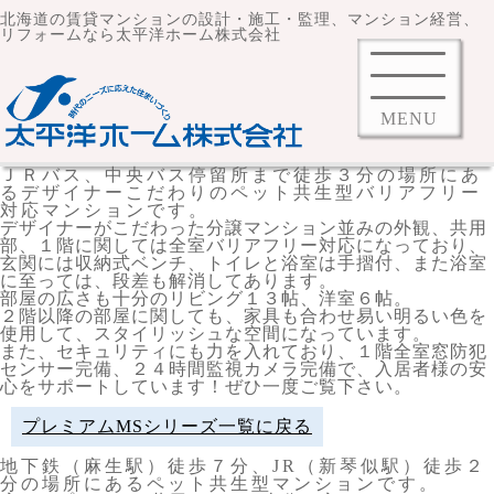
北海道の賃貸マンションの設計・施工・監理、マンション経営、
リフォームなら太平洋ホーム株式会社
MENU
ＪＲバス、中央バス停留所まで徒歩３分の場所にあ
るデザイナーこだわりのペット共生型バリアフリー
対応マンションです。
デザイナーがこだわった分譲マンション並みの外観、共用
部、１階に関しては全室バリアフリー対応になっており、
玄関には収納式ベンチ、トイレと浴室は手摺付、また浴室
に至っては、段差も解消してあります。
部屋の広さも十分のリビング１３帖、洋室６帖。
２階以降の部屋に関しても、家具も合わせ易い明るい色を
使用して、スタイリッシュな空間になっています。
また、セキュリティにも力を入れており、１階全室窓防犯
センサー完備、２４時間監視カメラ完備で、入居者様の安
心をサポートしています！ぜひ一度ご覧下さい。
プレミアムMSシリーズ一覧に戻る
地下鉄（麻生駅）徒歩７分、JR（新琴似駅）徒歩２
分の場所にあるペット共生型マンションです。