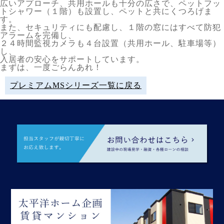
広いアプローチ、共用ホールも十分の広さで、ペットフッ
トシャワー（１階）も設置し、ペットと共にくつろげま
す。
また、セキュリティにも配慮し、１階の窓にはすべて防犯
アラームを完備し、
２４時間監視カメラも４台設置（共用ホール、駐車場等）
し、
入居者の安心をサポートしています。
まずは、一度ごらんあれ！
プレミアムMSシリーズ一覧に戻る