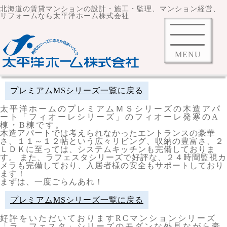
北海道の賃貸マンションの設計・施工・監理、マンション経営、
リフォームなら太平洋ホーム株式会社
MENU
プレミアムMSシリーズ一覧に戻る
太平洋ホームのプレミアムＭＳシリーズの木造アパ
ート「フィオーレシリーズ」のフィオーレ発寒のA
棟・B棟です。
木造アパートでは考えられなかったエントランスの豪華
さ、１１～１２帖という広々リビング、収納の豊富さ、２
ＬＤＫに至っては、システムキッチンも完備しておりま
す。 また、ラフェスタシリーズで好評な、２４時間監視カ
メラも完備しており、入居者様の安全もサポートしており
ます！
まずは、一度ごらんあれ！
プレミアムMSシリーズ一覧に戻る
好評をいただいておりますRCマンションシリーズ
「ラ フェスタ」シリーズのモダンな外見ながら豪