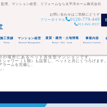
・監理、マンション経営、リフォームなら太平洋ホーム株式会社
お問い合わせはご気軽にどうぞ
0120-779-449
フリーダイヤル
011-841-8337
賃貸・建売・土地情報
施工実績
マンション経営
事業内容
Works
Mansion Management
Rental・Sale・Land
Business Contents
賃貸住
宅
分の場所にあるペット共生型マンションです。
マンシ
注文住
トシャワー（１階）も設置し、ペットと共にくつろげます
事業内容
ョン
宅
スタッフ
アラームを完備し、
福祉施
(木造・
建売住
紹介
し、
設
リフォ
RC造)
宅
その他
ーム