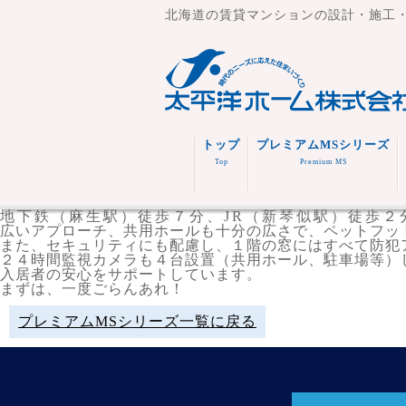
北海道の賃貸マンションの設計・施工
トップ
プレミアムMSシリーズ
Top
Premium MS
地下鉄（麻生駅）徒歩７分、JR（新琴似駅）徒歩２
広いアプローチ、共用ホールも十分の広さで、ペットフッ
また、セキュリティにも配慮し、１階の窓にはすべて防犯
２４時間監視カメラも４台設置（共用ホール、駐車場等）
入居者の安心をサポートしています。
まずは、一度ごらんあれ！
プレミアムMSシリーズ一覧に戻る